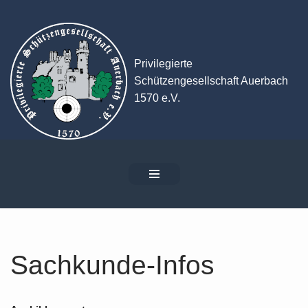
Zum
Inhalt
Privilegierte
springen
Schützengesellschaft Auerbach
1570 e.V.
Sachkunde-Infos